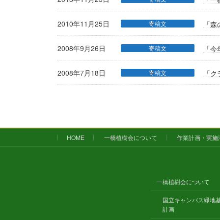
2010年11月25日
寄稿文
「森
2008年9月26日
寄稿文
「今
2008年7月18日
寄稿文
「ク
HOME
一橋植樹会について
作業計画・実施
一橋植樹会について
国立キャンパス緑地
計画