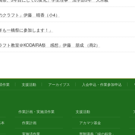
のクラフト」伊藤 晴香（小4）
年も一橋祭に参加します！」
ラフト教室＠KODAIRA祭 感想」伊藤 朋成 （商2）
済作業
支援活動
アーカイブス
入会申込・作業参加申込
作業計画・実施済作業
支援活動
基本
作業計画
アカマツ基金
実施済作業
寄附講義「緑の科学」