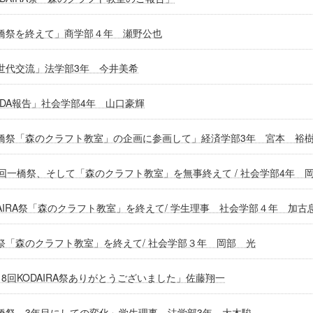
橋祭を終えて」商学部４年 瀬野公也
世代交流」法学部3年 今井美希
ODA報告」社会学部4年 山口豪輝
橋祭「森のクラフト教室」の企画に参画して」経済学部3年 宮本 裕
7回一橋祭、そして「森のクラフト教室」を無事終えて / 社会学部4年 
DAIRA祭「森のクラフト教室」を終えて/ 学生理事 社会学部４年 加古
祭「森のクラフト教室」を終えて/ 社会学部３年 岡部 光
18回KODAIRA祭ありがとうございました」佐藤翔一
橋祭、3年目にしての変化」学生理事 法学部3年 大木駿