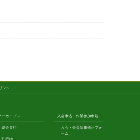
リンク
アーカイブス
入会申込・作業参加申込
総会資料
入会・会員情報修正フォ
ーム
刊行物