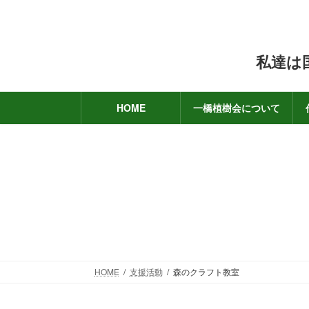
コ
ナ
ン
ビ
テ
ゲ
私達は
ン
ー
ツ
シ
へ
ョ
HOME
一橋植樹会について
ス
ン
キ
に
ッ
移
プ
動
HOME
支援活動
森のクラフト教室