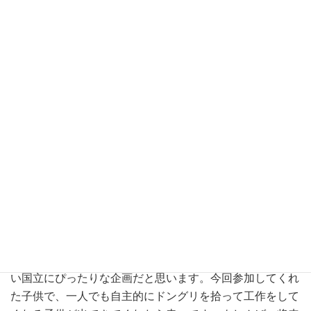
のですが、正に童心に帰るというか、変なアドレナリンが
出て興奮させられる部分があります。
ほぼ何でも作れます。自分の発想次第で、どの材料を何に
似せて使うのか、こんなに自由に何かを作る体験も最近は
そう無いので面白かったです。
只、そうは言っても今回自分はまだまだ未熟で、教え方も
ぎこちなく作れるものも限られていました。もっと有能だ
ったら、より多くの子供達にも教えられたのではないかと
思いました。でも、子供にも親御さんにも好評だったのは
よかった。
最近の子供が何で遊んでいるか等、最新事情に疎くなって
いるのも事実です。やはり子供が自然と触れ合う機会は減
っているのではないでしょうか。クラフト教室は自然の多
い国立にぴったりな企画だと思います。今回参加してくれ
た子供で、一人でも自主的にドングリを拾って工作をして