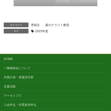
ロゴ入れ
寄稿文
、
森のクラフト教室
カテゴリー
2023年度
タグ
HOME
一橋植樹会について
作業計画・実施済作業
支援活動
アーカイブス
入会申込・作業参加申込