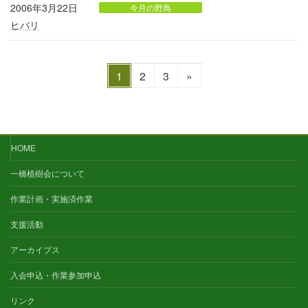
2006年3月22日
今月の野鳥
ヒバリ
固
固
固
1
2
3
»
定
定
定
投
ペ
ペ
ペ
稿
ー
ー
ー
ジ
ジ
ジ
の
HOME
ペ
一橋植樹会について
ー
作業計画・実施済作業
ジ
支援活動
アーカイブス
送
入会申込・作業参加申込
り
リンク