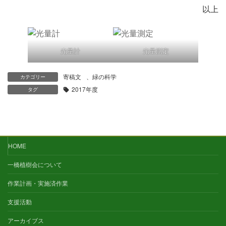
以上
光量計
光量測定
寄稿文
、
緑の科学
カテゴリー
2017年度
タグ
HOME
一橋植樹会について
作業計画・実施済作業
支援活動
アーカイブス