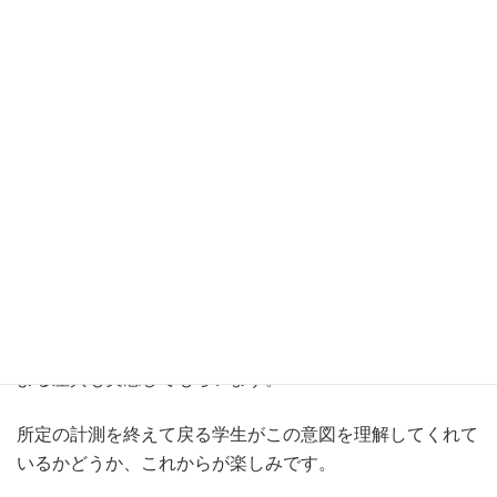
です。
10人前後の小グループに分けられた学生達は筒井教授の製
作された光量・温度計を手渡されて、西キャンパス内に予
め決められた4か所に赴き、各ゾーンでの光量と気温の測
定を行いました。 陽当りの良い場所、鬱蒼とした林の
中、林の中でも陽の差し込む処と全く陽の当たらぬ場所で
は当然、光量も変わって来ます。 学生にはその差異を計
量することで実感してもらうと同時に、光環境が植物の生
育に決定的な影響を及ぼすことを感じ取って貰うのが狙い
です。
この測定は時期を変えて3回にわたり行い、季節の変化に
よる差異も実感してもらいます。
所定の計測を終えて戻る学生がこの意図を理解してくれて
いるかどうか、これからが楽しみです。