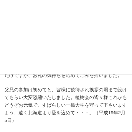
さんの助言を頂いたこと、この大学に入学して本当に良か
ったと息子がしみじみ語ってくれた時、親にとってこんな
幸せなことはありません。一生懸命に頑張って大学生活を
送ってくれたこと、親孝行な息子と思います。
これも偏に植樹会の大先輩の皆様の後輩思いの暖かいお心
に守られてのことと、感謝の気持ちで一杯です。一緒にご
み拾いをしているながら幸せな気分になりました。この広
大なキャンパスの整備に尽力されている植樹会の方々のお
手伝いに参加でき、息子がお世話になっている大学に少し
だけですが、お礼の気持ちを込めてごみを拾いました。
父兄の参加は初めてと、皆様に歓待され挨拶の場まで設け
てもらい大変恐縮いたしました。植樹会の皆々様これかも
どうぞお元気で、すばらしい一橋大学を守って下さいます
よう、遠く北海道より愛を込めて・・・。（平成19年2月
5日）