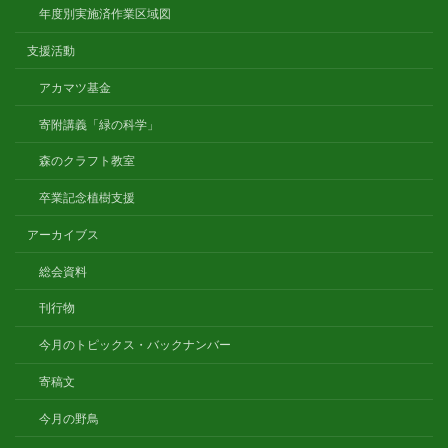
年度別実施済作業区域図
支援活動
アカマツ基金
寄附講義「緑の科学」
森のクラフト教室
卒業記念植樹支援
アーカイブス
総会資料
刊行物
今月のトピックス・バックナンバー
寄稿文
今月の野鳥