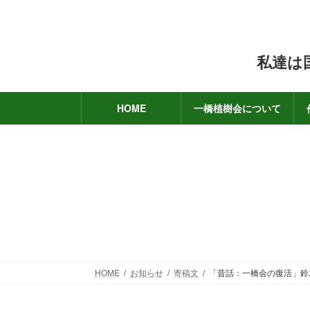
コ
ナ
ン
ビ
テ
ゲ
私達は
ン
ー
ツ
シ
へ
ョ
HOME
一橋植樹会について
ス
ン
キ
に
ッ
移
プ
動
HOME
お知らせ
寄稿文
「昔話：一橋会の復活」鈴