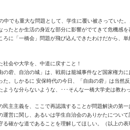
園の中でも重大な問題として、学生に覆い被さっていた
なったとか生活の身近な部分に影響がでてきて危機感を
ころに「一橋会」問題が飛び込んできたわけだから、単
た社会や大学を、中道に戻すこと！
由の砦、自治の城」は、戦前は籠城事件など国家権力に
った。しかるに 安保時代の今日、「自由の砦」は当然
たような分らないような、･･･そんな一橋大学史は教わ
の民主主義を、ここで再認識することが問題解決の第一
の運営に関し、あるいは学生自治会のありかたについて
守る確かな道であることを理解してほしい。（以上の表