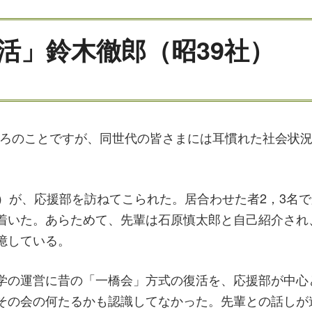
活」鈴木徹郎（昭39社）
）ころのことですが、同世代の皆さまには耳慣れた社会状
半）が、応援部を訪ねてこられた。居合わせた者2，3名
着いた。あらためて、先輩は石原慎太郎と自己紹介され
憶している。
学の運営に昔の「一橋会」方式の復活を、応援部が中心
その会の何たるかも認識してなかった。先輩との話しが