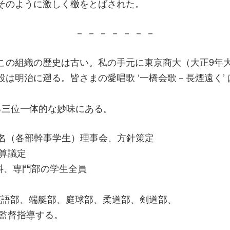
そのように激しく檄をとばされた。
－ － － － － － －
の組織の歴史は古い。私の手元に東京商大（大正9年大学
明治に遡る。皆さまの愛唱歌 ‘一橋会歌－長煙遠く’ は
る三位一体的な妙味にある。
8名（各部幹事学生）理事会、方針策定
算議定
予科、専門部の学生全員
英語部、端艇部、庭球部、柔道部、剣道部、
監督指導する。