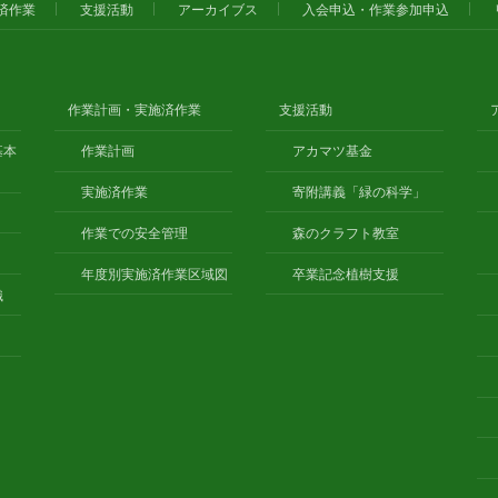
済作業
支援活動
アーカイブス
入会申込・作業参加申込
作業計画・実施済作業
支援活動
基本
作業計画
アカマツ基金
実施済作業
寄附講義「緑の科学」
作業での安全管理
森のクラフト教室
年度別実施済作業区域図
卒業記念植樹支援
織