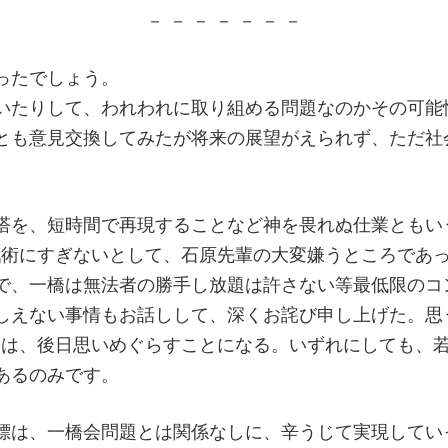
－ － － － － － －
ったでしょう。
いたりして、われわれに取り組める問題なのかその可能
とも意見交換してみたが将来の展望がえられず、ただ社
塔を、短時間で再現することなど神を畏れぬ仕業ともいう
戦術にすぎないとして、石原先輩の大変嫌うところであ
で、一橋は無法者の勝手し放題は許さない等最低限のコ
しえない事情もお話しして、深くお詫び申し上げた。思
とは、後日思いめぐらすことになる。いずれにしても、
あるのみです。
標は、一橋会問題とは関係なしに、辛うじて実現してい