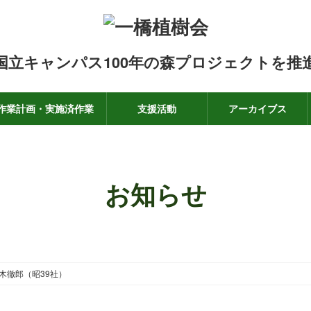
国立キャンパス100年の森プロジェクトを推
作業計画・実施済作業
支援活動
アーカイブス
お知らせ
木徹郎（昭39社）