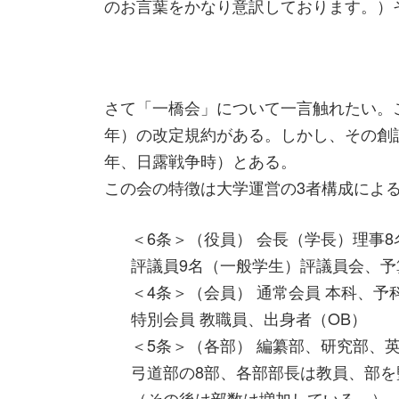
のお言葉をかなり意訳しております。）
さて「一橋会」について一言触れたい。こ
年）の改定規約がある。しかし、その創設は
年、日露戦争時）とある。
この会の特徴は大学運営の3者構成によ
＜6条＞（役員） 会長（学長）理事
評議員9名（一般学生）評議員会、予
＜4条＞（会員） 通常会員 本科、
特別会員 教職員、出身者（OB）
＜5条＞（各部） 編纂部、研究部、
弓道部の8部、各部部長は教員、部を
（その後は部数は増加している。）