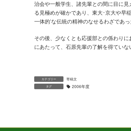
治会や一般学生、諸先輩との間に目に見
る見極めが確かであり、東大･京大や早
一体的’な伝統の精神のなせるわざであ
その後、少なくとも応援部との係わりに
にあたって、石原先輩の了解を得ていな
寄稿文
カテゴリー
2006年度
タグ