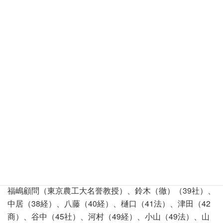
2種類の電波望遠鏡の間
での集合写真
野川公園で福嶋先生から
クヌギの幹の形状の説明
をいただく
野川公園の素晴らしいイ
ロハモミジの紅葉
野川公園自然観察園内鏡
池周辺の秋色（大戦中の
爆撃によりできた由）
学外研修参加者：
福嶋顧問（東京農工大名誉教授）、鈴木（徹）（39社）、
中居（38経）、八藤（40経）、樋口（41法）、津田（42
商）、谷中（45社）、河村（49経）、小山（49法）、山