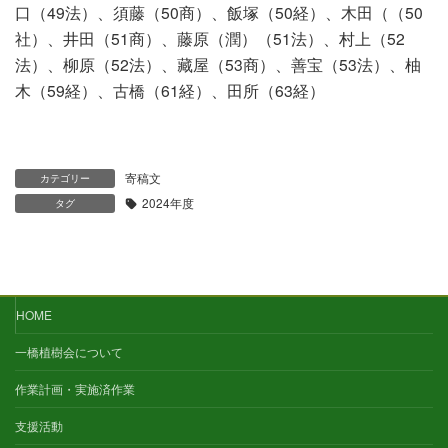
口（49法）、須藤（50商）、飯塚（50経）、木田（（50
社）、井田（51商）、藤原（潤）（51法）、村上（52
法）、柳原（52法）、藏屋（53商）、善宝（53法）、柚
木（59経）、古橋（61経）、田所（63経）
寄稿文
カテゴリー
2024年度
タグ
HOME
一橋植樹会について
作業計画・実施済作業
支援活動